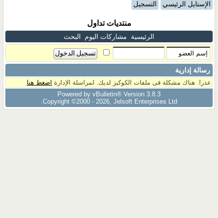
الإستايل الرئيسي
التسجيل
منتديات تداول
الرئيسية
مشاركات اليوم
البحث
رسالة إدارية
عذرا. هناك مشكلة فى ملفات الكوكيز لديك. لمراسلة الإدارة
اضغط هنا
Powered by vBulletin® Version 3.8.3
Copyright ©2000 - 2026, Jelsoft Enterprises Ltd.