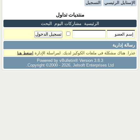
الإستايل الرئيسي
التسجيل
منتديات تداول
الرئيسية
مشاركات اليوم
البحث
رسالة إدارية
عذرا. هناك مشكلة فى ملفات الكوكيز لديك. لمراسلة الإدارة
اضغط هنا
Powered by vBulletin® Version 3.8.3
Copyright ©2000 - 2026, Jelsoft Enterprises Ltd.