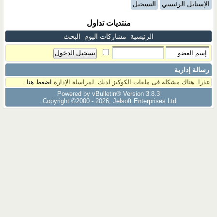
الإستايل الرئيسي
التسجيل
منتديات تداول
الرئيسية
مشاركات اليوم
البحث
رسالة إدارية
عذرا. هناك مشكلة فى ملفات الكوكيز لديك. لمراسلة الإدارة
اضغط هنا
Powered by vBulletin® Version 3.8.3
Copyright ©2000 - 2026, Jelsoft Enterprises Ltd.