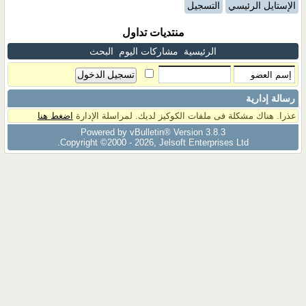
الإستايل الرئيسي
التسجيل
منتديات تداول
الرئيسية
مشاركات اليوم
البحث
رسالة إدارية
عذرا. هناك مشكلة فى ملفات الكوكيز لديك. لمراسلة الإدارة
اضغط هنا
Powered by vBulletin® Version 3.8.3
Copyright ©2000 - 2026, Jelsoft Enterprises Ltd.