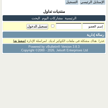
الإستايل الرئيسي
التسجيل
منتديات تداول
الرئيسية
مشاركات اليوم
البحث
رسالة إدارية
عذرا. هناك مشكلة فى ملفات الكوكيز لديك. لمراسلة الإدارة
اضغط هنا
Powered by vBulletin® Version 3.8.3
Copyright ©2000 - 2026, Jelsoft Enterprises Ltd.