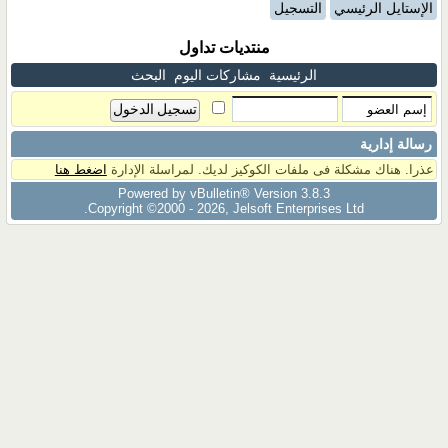
الإستايل الرئيسي
التسجيل
منتديات تداول
الرئيسية
مشاركات اليوم
البحث
رسالة إدارية
عذرا. هناك مشكلة فى ملفات الكوكيز لديك. لمراسلة الإدارة
اضغط هنا
Powered by vBulletin® Version 3.8.3
Copyright ©2000 - 2026, Jelsoft Enterprises Ltd.