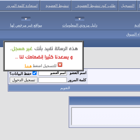
التسجيل
طلب كود تنشيط العضوية
تنشيط العضوية
استعادة كلمة المرور
دية
دليل مزودي المعلومات
مواقع غير مرخص لها
اء السوق
للتسجيل اضغط
هـنـا
اسم العضو
حفظ البيانات؟
كلمة المرور
التقويم