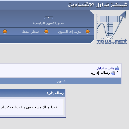
سوق الاسهم الرئيسية
مؤشرات السوق
اسعار النفط
منتديات تداول
رسالة إدارية
التسجيل
رسالة إدارية
عذرا. هناك مشكلة فى ملفات الكوكيز لديك