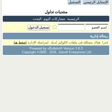
الإستايل الرئيسي
التسجيل
منتديات تداول
الرئيسية
مشاركات اليوم
البحث
رسالة إدارية
عذرا. هناك مشكلة فى ملفات الكوكيز لديك. لمراسلة الإدارة
اضغط هنا
Powered by vBulletin® Version 3.8.3
Copyright ©2000 - 2026, Jelsoft Enterprises Ltd.