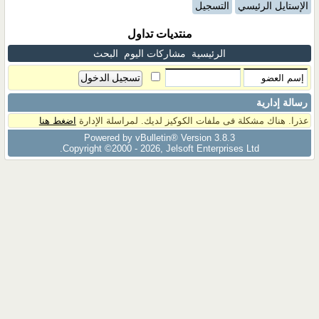
الإستايل الرئيسي
التسجيل
منتديات تداول
الرئيسية
مشاركات اليوم
البحث
رسالة إدارية
عذرا. هناك مشكلة فى ملفات الكوكيز لديك. لمراسلة الإدارة
اضغط هنا
Powered by vBulletin® Version 3.8.3
Copyright ©2000 - 2026, Jelsoft Enterprises Ltd.