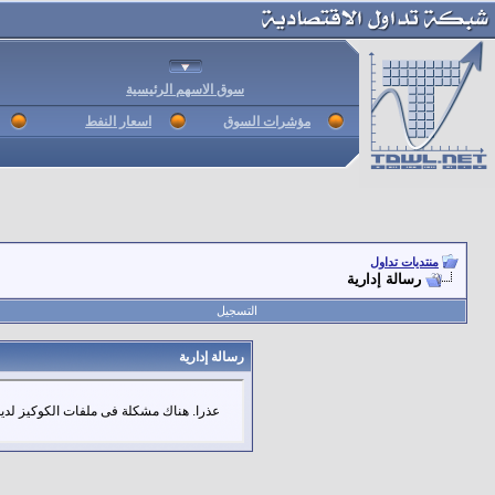
سوق الاسهم الرئيسية
مؤشرات السوق
اسعار النفط
منتديات تداول
رسالة إدارية
التسجيل
رسالة إدارية
عذرا. هناك مشكلة فى ملفات الكوكيز لديك