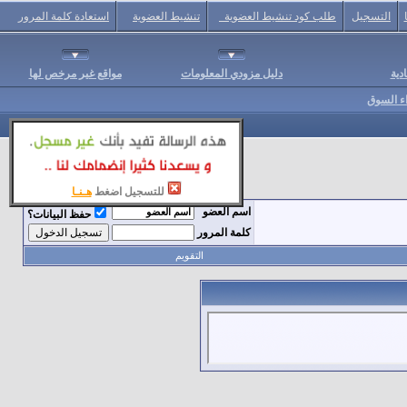
التسجيل
طلب كود تنشيط العضوية
تنشيط العضوية
استعادة كلمة المرور
دية
دليل مزودي المعلومات
مواقع غير مرخص لها
اء السوق
للتسجيل اضغط
هـنـا
اسم العضو
حفظ البيانات؟
كلمة المرور
التقويم