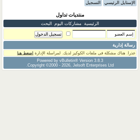
الإستايل الرئيسي
التسجيل
منتديات تداول
الرئيسية
مشاركات اليوم
البحث
رسالة إدارية
عذرا. هناك مشكلة فى ملفات الكوكيز لديك. لمراسلة الإدارة
اضغط هنا
Powered by vBulletin® Version 3.8.3
Copyright ©2000 - 2026, Jelsoft Enterprises Ltd.