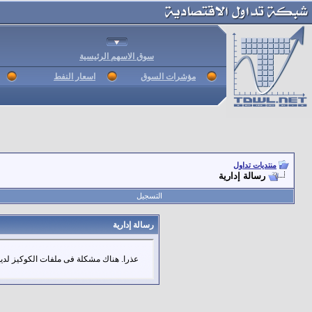
سوق الاسهم الرئيسية
مؤشرات السوق
اسعار النفط
منتديات تداول
رسالة إدارية
التسجيل
رسالة إدارية
عذرا. هناك مشكلة فى ملفات الكوكيز لديك