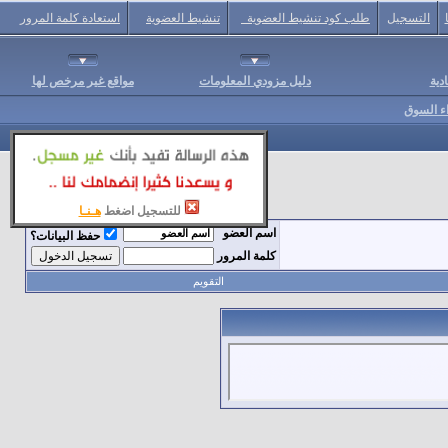
التسجيل
طلب كود تنشيط العضوية
تنشيط العضوية
استعادة كلمة المرور
دية
دليل مزودي المعلومات
مواقع غير مرخص لها
اء السوق
للتسجيل اضغط
هـنـا
اسم العضو
حفظ البيانات؟
كلمة المرور
التقويم