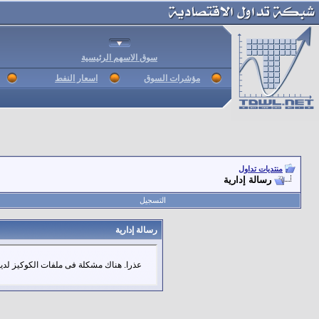
سوق الاسهم الرئيسية
مؤشرات السوق
اسعار النفط
منتديات تداول
رسالة إدارية
التسجيل
رسالة إدارية
عذرا. هناك مشكلة فى ملفات الكوكيز لديك