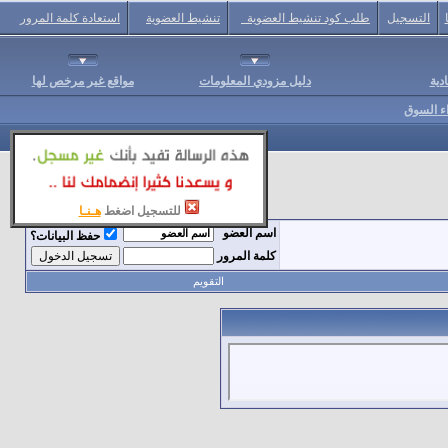
التسجيل
طلب كود تنشيط العضوية
تنشيط العضوية
استعادة كلمة المرور
دية
دليل مزودي المعلومات
مواقع غير مرخص لها
اء السوق
للتسجيل اضغط
هـنـا
اسم العضو
حفظ البيانات؟
كلمة المرور
التقويم