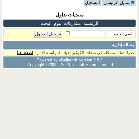
الإستايل الرئيسي
التسجيل
منتديات تداول
الرئيسية
مشاركات اليوم
البحث
رسالة إدارية
عذرا. هناك مشكلة فى ملفات الكوكيز لديك. لمراسلة الإدارة
اضغط هنا
Powered by vBulletin® Version 3.8.3
Copyright ©2000 - 2026, Jelsoft Enterprises Ltd.