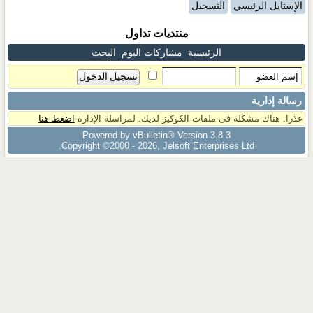
الإستايل الرئيسي
التسجيل
منتديات تداول
الرئيسية
مشاركات اليوم
البحث
رسالة إدارية
عذرا. هناك مشكلة فى ملفات الكوكيز لديك. لمراسلة الإدارة
اضغط هنا
Powered by vBulletin® Version 3.8.3
Copyright ©2000 - 2026, Jelsoft Enterprises Ltd.