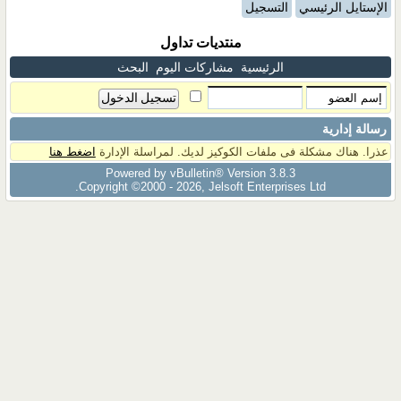
الإستايل الرئيسي
التسجيل
منتديات تداول
الرئيسية
مشاركات اليوم
البحث
رسالة إدارية
عذرا. هناك مشكلة فى ملفات الكوكيز لديك. لمراسلة الإدارة
اضغط هنا
Powered by vBulletin® Version 3.8.3
Copyright ©2000 - 2026, Jelsoft Enterprises Ltd.