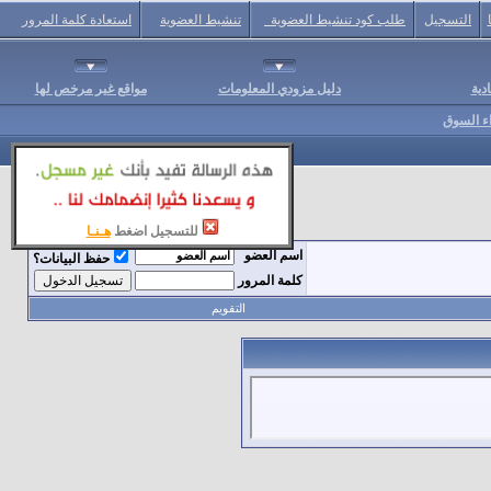
التسجيل
طلب كود تنشيط العضوية
تنشيط العضوية
استعادة كلمة المرور
دية
دليل مزودي المعلومات
مواقع غير مرخص لها
اء السوق
للتسجيل اضغط
هـنـا
اسم العضو
حفظ البيانات؟
كلمة المرور
التقويم