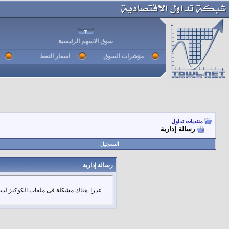
سوق الاسهم الرئيسية
مؤشرات السوق
اسعار النفط
منتديات تداول
رسالة إدارية
التسجيل
رسالة إدارية
عذرا. هناك مشكلة فى ملفات الكوكيز لديك