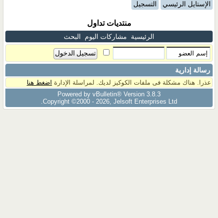
الإستايل الرئيسي
التسجيل
منتديات تداول
الرئيسية
مشاركات اليوم
البحث
رسالة إدارية
عذرا. هناك مشكلة فى ملفات الكوكيز لديك. لمراسلة الإدارة
اضغط هنا
Powered by vBulletin® Version 3.8.3
Copyright ©2000 - 2026, Jelsoft Enterprises Ltd.