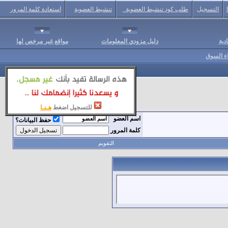
التسجيل
طلب كود تنشيط العضوية
تنشيط العضوية
استعادة كلمة المرور
دية
دليل مزودي المعلومات
مواقع غير مرخص لها
اء السوق
للتسجيل اضغط
هـنـا
اسم العضو
حفظ البيانات؟
كلمة المرور
التقويم