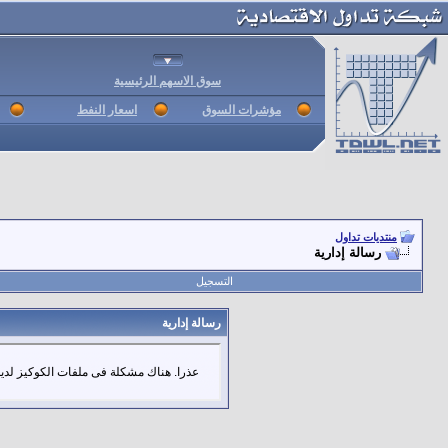
سوق الاسهم الرئيسية
مؤشرات السوق
اسعار النفط
منتديات تداول
رسالة إدارية
التسجيل
رسالة إدارية
عذرا. هناك مشكلة فى ملفات الكوكيز لديك