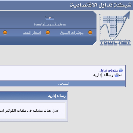
سوق الاسهم الرئيسية
مؤشرات السوق
اسعار النفط
منتديات تداول
رسالة إدارية
التسجيل
رسالة إدارية
عذرا. هناك مشكلة فى ملفات الكوكيز لديك