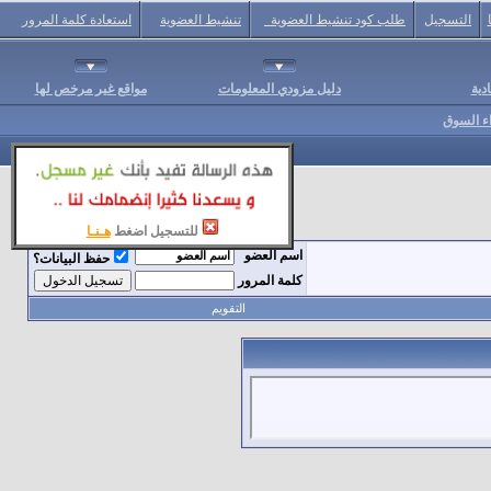
التسجيل
طلب كود تنشيط العضوية
تنشيط العضوية
استعادة كلمة المرور
دية
دليل مزودي المعلومات
مواقع غير مرخص لها
اء السوق
للتسجيل اضغط
هـنـا
اسم العضو
حفظ البيانات؟
كلمة المرور
التقويم