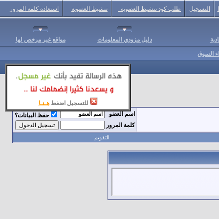
التسجيل
طلب كود تنشيط العضوية
تنشيط العضوية
استعادة كلمة المرور
دية
دليل مزودي المعلومات
مواقع غير مرخص لها
اء السوق
للتسجيل اضغط
هـنـا
اسم العضو
حفظ البيانات؟
كلمة المرور
التقويم