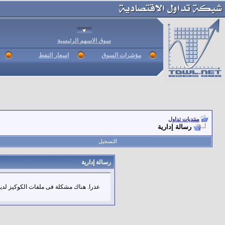
سوق الاسهم الرئيسية
مؤشرات السوق
اسعار النفط
منتديات تداول
رسالة إدارية
التسجيل
رسالة إدارية
عذرا. هناك مشكلة فى ملفات الكوكيز لديك