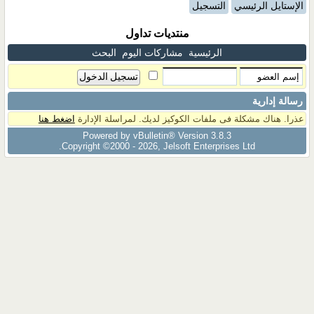
الإستايل الرئيسي
التسجيل
منتديات تداول
الرئيسية
مشاركات اليوم
البحث
رسالة إدارية
عذرا. هناك مشكلة فى ملفات الكوكيز لديك. لمراسلة الإدارة
اضغط هنا
Powered by vBulletin® Version 3.8.3
Copyright ©2000 - 2026, Jelsoft Enterprises Ltd.