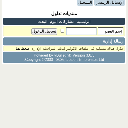
الإستايل الرئيسي
التسجيل
منتديات تداول
الرئيسية
مشاركات اليوم
البحث
رسالة إدارية
عذرا. هناك مشكلة فى ملفات الكوكيز لديك. لمراسلة الإدارة
اضغط هنا
Powered by vBulletin® Version 3.8.3
Copyright ©2000 - 2026, Jelsoft Enterprises Ltd.