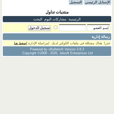
الإستايل الرئيسي
التسجيل
منتديات تداول
الرئيسية
مشاركات اليوم
البحث
رسالة إدارية
عذرا. هناك مشكلة فى ملفات الكوكيز لديك. لمراسلة الإدارة
اضغط هنا
Powered by vBulletin® Version 3.8.3
Copyright ©2000 - 2026, Jelsoft Enterprises Ltd.