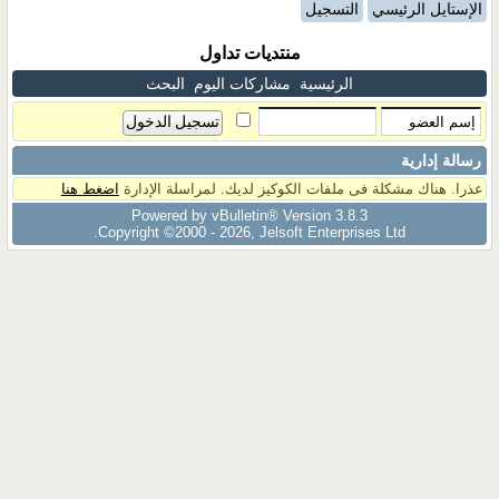
الإستايل الرئيسي
التسجيل
منتديات تداول
الرئيسية
مشاركات اليوم
البحث
رسالة إدارية
عذرا. هناك مشكلة فى ملفات الكوكيز لديك. لمراسلة الإدارة
اضغط هنا
Powered by vBulletin® Version 3.8.3
Copyright ©2000 - 2026, Jelsoft Enterprises Ltd.