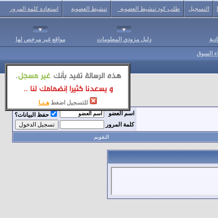
التسجيل
طلب كود تنشيط العضوية
تنشيط العضوية
استعادة كلمة المرور
دية
دليل مزودي المعلومات
مواقع غير مرخص لها
اء السوق
للتسجيل اضغط
هـنـا
اسم العضو
حفظ البيانات؟
كلمة المرور
التقويم