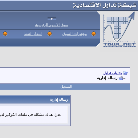
سوق الاسهم الرئيسية
مؤشرات السوق
اسعار النفط
منتديات تداول
رسالة إدارية
التسجيل
رسالة إدارية
عذرا. هناك مشكلة فى ملفات الكوكيز لديك