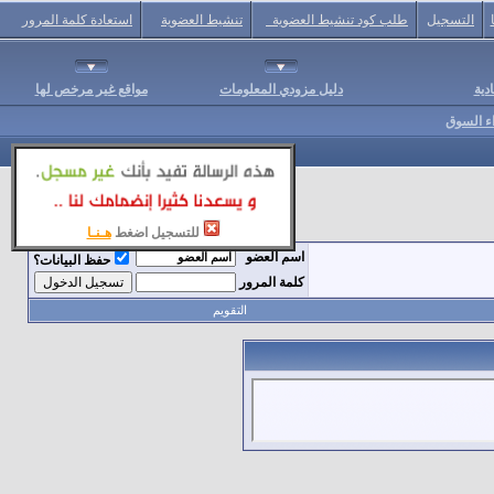
التسجيل
طلب كود تنشيط العضوية
تنشيط العضوية
استعادة كلمة المرور
دية
دليل مزودي المعلومات
مواقع غير مرخص لها
اء السوق
للتسجيل اضغط
هـنـا
اسم العضو
حفظ البيانات؟
كلمة المرور
التقويم