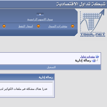
سوق الاسهم الرئيسية
مؤشرات السوق
اسعار النفط
منتديات تداول
رسالة إدارية
التسجيل
رسالة إدارية
عذرا. هناك مشكلة فى ملفات الكوكيز لديك