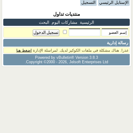
الإستايل الرئيسي
التسجيل
منتديات تداول
الرئيسية
مشاركات اليوم
البحث
رسالة إدارية
عذرا. هناك مشكلة فى ملفات الكوكيز لديك. لمراسلة الإدارة
اضغط هنا
Powered by vBulletin® Version 3.8.3
Copyright ©2000 - 2026, Jelsoft Enterprises Ltd.