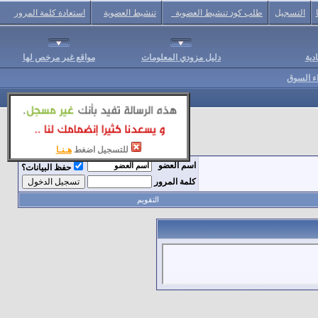
التسجيل
طلب كود تنشيط العضوية
تنشيط العضوية
استعادة كلمة المرور
دية
دليل مزودي المعلومات
مواقع غير مرخص لها
اء السوق
للتسجيل اضغط
هـنـا
اسم العضو
حفظ البيانات؟
كلمة المرور
التقويم