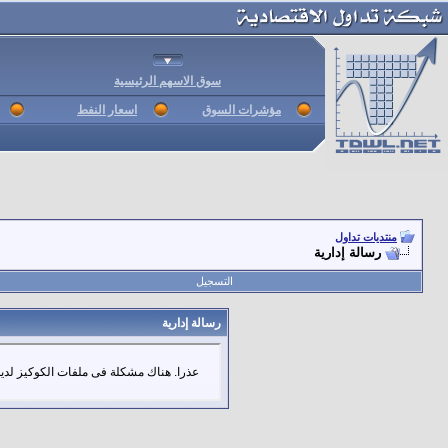
سوق الاسهم الرئيسية
مؤشرات السوق
اسعار النفط
منتديات تداول
رسالة إدارية
التسجيل
رسالة إدارية
عذرا. هناك مشكلة فى ملفات الكوكيز لديك