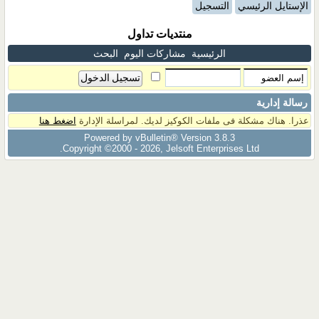
الإستايل الرئيسي
التسجيل
منتديات تداول
الرئيسية
مشاركات اليوم
البحث
رسالة إدارية
عذرا. هناك مشكلة فى ملفات الكوكيز لديك. لمراسلة الإدارة
اضغط هنا
Powered by vBulletin® Version 3.8.3
Copyright ©2000 - 2026, Jelsoft Enterprises Ltd.