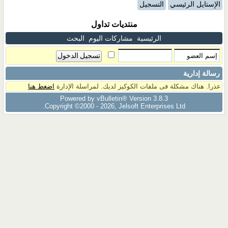
الإستايل الرئيسي
التسجيل
منتديات تداول
الرئيسية
مشاركات اليوم
البحث
رسالة إدارية
عذرا. هناك مشكلة فى ملفات الكوكيز لديك. لمراسلة الإدارة
اضغط هنا
Powered by vBulletin® Version 3.8.3
Copyright ©2000 - 2026, Jelsoft Enterprises Ltd.