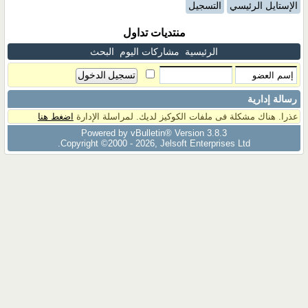
الإستايل الرئيسي
التسجيل
منتديات تداول
الرئيسية
مشاركات اليوم
البحث
رسالة إدارية
عذرا. هناك مشكلة فى ملفات الكوكيز لديك. لمراسلة الإدارة
اضغط هنا
Powered by vBulletin® Version 3.8.3
Copyright ©2000 - 2026, Jelsoft Enterprises Ltd.