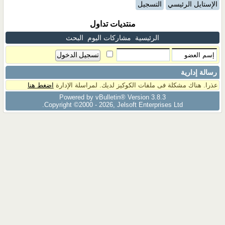
الإستايل الرئيسي
التسجيل
منتديات تداول
الرئيسية
مشاركات اليوم
البحث
رسالة إدارية
عذرا. هناك مشكلة فى ملفات الكوكيز لديك. لمراسلة الإدارة
اضغط هنا
Powered by vBulletin® Version 3.8.3
Copyright ©2000 - 2026, Jelsoft Enterprises Ltd.