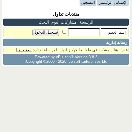
الإستايل الرئيسي
التسجيل
منتديات تداول
الرئيسية
مشاركات اليوم
البحث
رسالة إدارية
عذرا. هناك مشكلة فى ملفات الكوكيز لديك. لمراسلة الإدارة
اضغط هنا
Powered by vBulletin® Version 3.8.3
Copyright ©2000 - 2026, Jelsoft Enterprises Ltd.