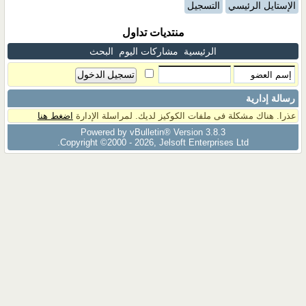
الإستايل الرئيسي
التسجيل
منتديات تداول
الرئيسية
مشاركات اليوم
البحث
رسالة إدارية
عذرا. هناك مشكلة فى ملفات الكوكيز لديك. لمراسلة الإدارة
اضغط هنا
Powered by vBulletin® Version 3.8.3
Copyright ©2000 - 2026, Jelsoft Enterprises Ltd.