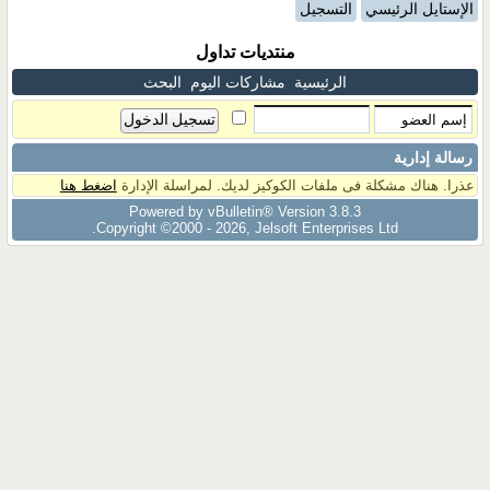
الإستايل الرئيسي
التسجيل
منتديات تداول
الرئيسية
مشاركات اليوم
البحث
رسالة إدارية
عذرا. هناك مشكلة فى ملفات الكوكيز لديك. لمراسلة الإدارة
اضغط هنا
Powered by vBulletin® Version 3.8.3
Copyright ©2000 - 2026, Jelsoft Enterprises Ltd.