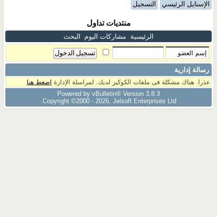
الإستايل الرئيسي
التسجيل
منتديات تداول
الرئيسية
مشاركات اليوم
البحث
رسالة إدارية
عذرا. هناك مشكلة فى ملفات الكوكيز لديك. لمراسلة الإدارة
اضغط هنا
Powered by vBulletin® Version 3.8.3
Copyright ©2000 - 2026, Jelsoft Enterprises Ltd.