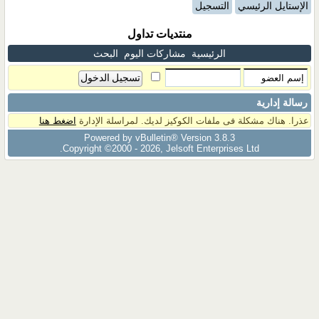
الإستايل الرئيسي
التسجيل
منتديات تداول
الرئيسية
مشاركات اليوم
البحث
رسالة إدارية
عذرا. هناك مشكلة فى ملفات الكوكيز لديك. لمراسلة الإدارة
اضغط هنا
Powered by vBulletin® Version 3.8.3
Copyright ©2000 - 2026, Jelsoft Enterprises Ltd.