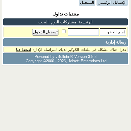
الإستايل الرئيسي
التسجيل
منتديات تداول
الرئيسية
مشاركات اليوم
البحث
رسالة إدارية
عذرا. هناك مشكلة فى ملفات الكوكيز لديك. لمراسلة الإدارة
اضغط هنا
Powered by vBulletin® Version 3.8.3
Copyright ©2000 - 2026, Jelsoft Enterprises Ltd.