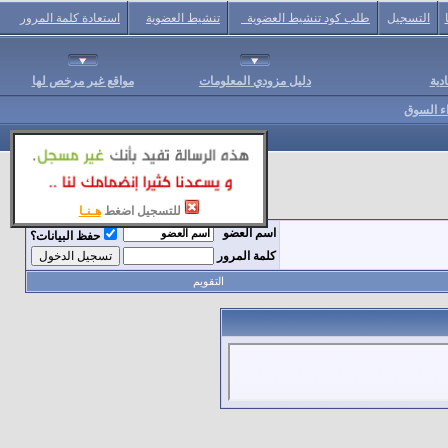
التسجيل
طلب كود تنشيط العضوية
تنشيط العضوية
استعادة كلمة المرور
دية
دليل مزودي المعلومات
مواقع غير مرخص لها
اء السوق
للتسجيل اضغط
هـنـا
اسم العضو
حفظ البيانات؟
كلمة المرور
التقويم