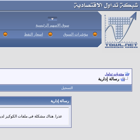
سوق الاسهم الرئيسية
مؤشرات السوق
اسعار النفط
منتديات تداول
رسالة إدارية
التسجيل
رسالة إدارية
عذرا. هناك مشكلة فى ملفات الكوكيز لديك