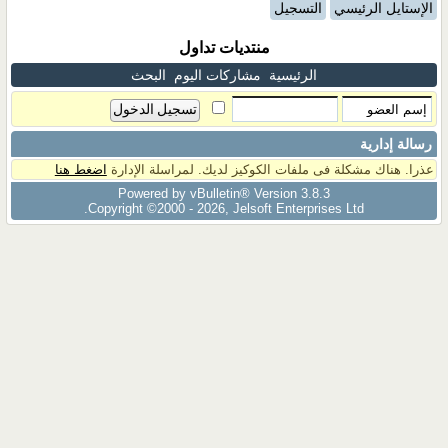
الإستايل الرئيسي
التسجيل
منتديات تداول
الرئيسية
مشاركات اليوم
البحث
رسالة إدارية
عذرا. هناك مشكلة فى ملفات الكوكيز لديك. لمراسلة الإدارة
اضغط هنا
Powered by vBulletin® Version 3.8.3
Copyright ©2000 - 2026, Jelsoft Enterprises Ltd.