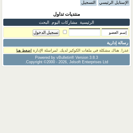
الإستايل الرئيسي
التسجيل
منتديات تداول
الرئيسية
مشاركات اليوم
البحث
رسالة إدارية
عذرا. هناك مشكلة فى ملفات الكوكيز لديك. لمراسلة الإدارة
اضغط هنا
Powered by vBulletin® Version 3.8.3
Copyright ©2000 - 2026, Jelsoft Enterprises Ltd.