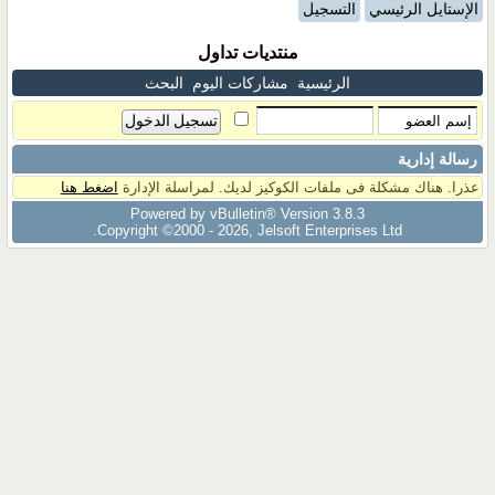
الإستايل الرئيسي
التسجيل
منتديات تداول
الرئيسية
مشاركات اليوم
البحث
رسالة إدارية
عذرا. هناك مشكلة فى ملفات الكوكيز لديك. لمراسلة الإدارة
اضغط هنا
Powered by vBulletin® Version 3.8.3
Copyright ©2000 - 2026, Jelsoft Enterprises Ltd.