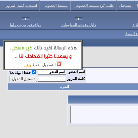
التسجيل
طلب كود تنشيط العضوية
تنشيط العضوية
استعادة كلمة المرور
دية
دليل مزودي المعلومات
مواقع غير مرخص لها
اء السوق
للتسجيل اضغط
هـنـا
اسم العضو
حفظ البيانات؟
كلمة المرور
التقويم