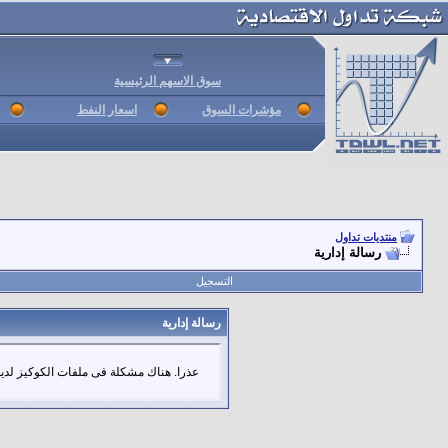
سوق الاسهم الرئيسية
مؤشرات السوق
اسعار النفط
منتديات تداول
رسالة إدارية
التسجيل
رسالة إدارية
عذرا. هناك مشكلة فى ملفات الكوكيز لديك