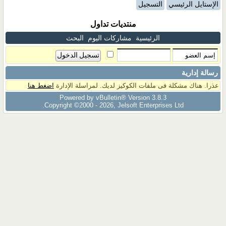
الإستايل الرئيسي
التسجيل
منتديات تداول
الرئيسية
مشاركات اليوم
البحث
رسالة إدارية
عذرا. هناك مشكلة فى ملفات الكوكيز لديك. لمراسلة الإدارة
اضغط هنا
Powered by vBulletin® Version 3.8.3
Copyright ©2000 - 2026, Jelsoft Enterprises Ltd.