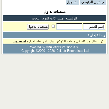
الإستايل الرئيسي
التسجيل
منتديات تداول
الرئيسية
مشاركات اليوم
البحث
رسالة إدارية
عذرا. هناك مشكلة فى ملفات الكوكيز لديك. لمراسلة الإدارة
اضغط هنا
Powered by vBulletin® Version 3.8.3
Copyright ©2000 - 2026, Jelsoft Enterprises Ltd.