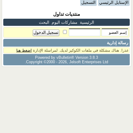
الإستايل الرئيسي
التسجيل
منتديات تداول
الرئيسية
مشاركات اليوم
البحث
رسالة إدارية
عذرا. هناك مشكلة فى ملفات الكوكيز لديك. لمراسلة الإدارة
اضغط هنا
Powered by vBulletin® Version 3.8.3
Copyright ©2000 - 2026, Jelsoft Enterprises Ltd.