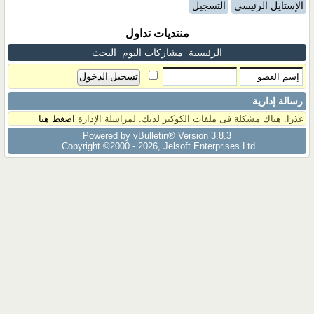
الإستايل الرئيسي
التسجيل
منتديات تداول
الرئيسية
مشاركات اليوم
البحث
رسالة إدارية
عذرا. هناك مشكلة فى ملفات الكوكيز لديك. لمراسلة الإدارة
اضغط هنا
Powered by vBulletin® Version 3.8.3
Copyright ©2000 - 2026, Jelsoft Enterprises Ltd.