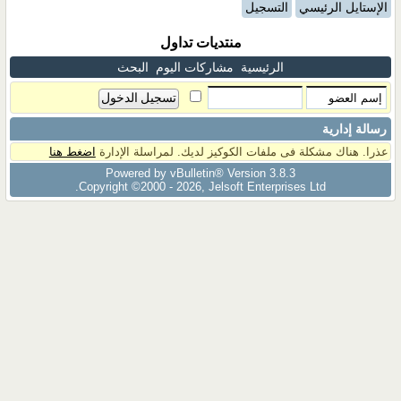
الإستايل الرئيسي
التسجيل
منتديات تداول
الرئيسية
مشاركات اليوم
البحث
رسالة إدارية
عذرا. هناك مشكلة فى ملفات الكوكيز لديك. لمراسلة الإدارة
اضغط هنا
Powered by vBulletin® Version 3.8.3
Copyright ©2000 - 2026, Jelsoft Enterprises Ltd.