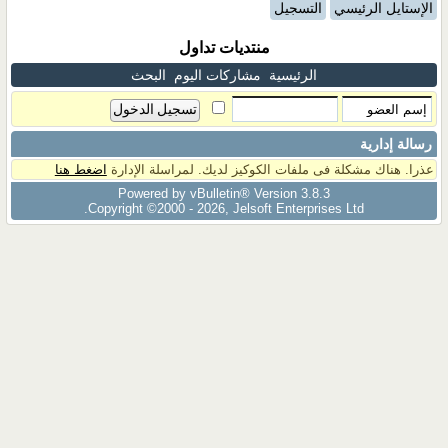
الإستايل الرئيسي
التسجيل
منتديات تداول
الرئيسية
مشاركات اليوم
البحث
رسالة إدارية
عذرا. هناك مشكلة فى ملفات الكوكيز لديك. لمراسلة الإدارة
اضغط هنا
Powered by vBulletin® Version 3.8.3
Copyright ©2000 - 2026, Jelsoft Enterprises Ltd.